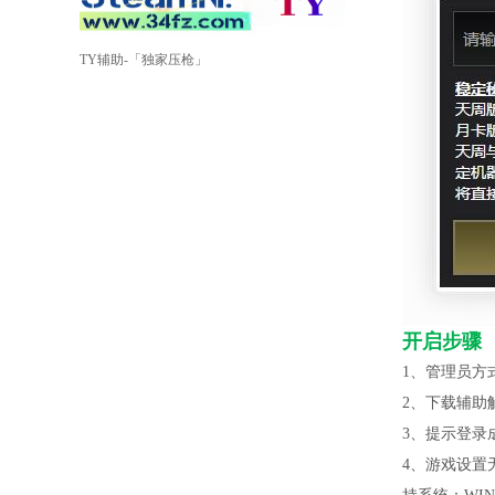
TY辅助-「独家压枪」
开启步骤
1、管理员方式
2、下载辅助
3、提示登录
4、游戏设置