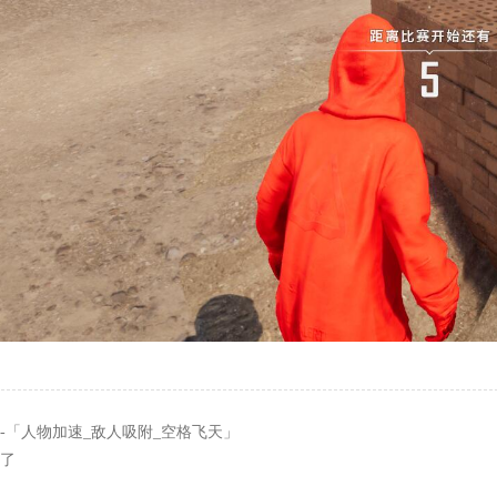
-「人物加速_敌人吸附_空格飞天」
了