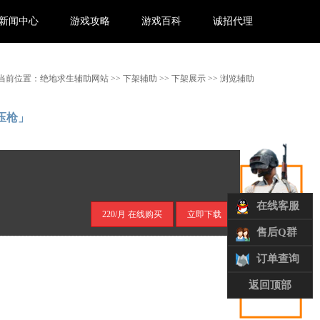
新闻中心
游戏攻略
游戏百科
诚招代理
当前位置：
绝地求生辅助网站
>>
下架辅助
>>
下架展示
>> 浏览辅助
压枪」
在线客服
220/月 在线购买
立即下载
售后Q群
订单查询
返回顶部