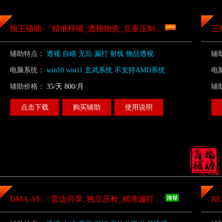
狼王辅助-「精准梓喵_透视物资_后座压制」
三
辅助特点：
透视 自瞄 无后 漏打 射线 物品透视
辅
电脑系统：
win10 win11 玄武系统 不支持AMD系统
电
辅助价格：
35/天 800/月
辅
点击下载
购买辅助
使用说明
DMA-SY-「雷达共享_独立压枪_精准漏打」
R