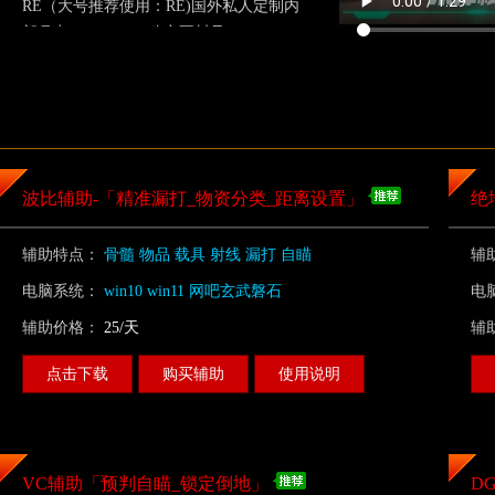
RE（大号推荐使用：RE)国外私人定制内
部月卡：RE,DM（稳定不封号）
[2025-12-16 16:21:44]
2025/11/17号稳定推荐使用：空白，芒果，
RE（大号推荐使用：RE) 国外私人定制内
部月卡：RE,DM（稳定不封号）
2025/11/17号稳定推荐使用：空白，芒果，
波比辅助-「精准漏打_物资分类_距离设置」
绝
RE（大号推荐使用：RE)国外私人定制内
部月卡：RE,DM（稳定不封号）
辅助特点：
骨髓 物品 载具 射线 漏打 自瞄
辅
[2025-11-17 11:42:23]
电脑系统：
win10 win11 网吧玄武磐石
电
2025/10/29号稳定推荐使用：空白，芒果，
辅助价格：
25/天
辅
屠戳（强烈推荐使用:空白，屠戳) 国外私
人定制内部月卡：RE,DM（稳定不封号）
点击下载
购买辅助
使用说明
2025/10/29号稳定推荐使用：空白，芒果，
屠戳（强烈推荐使用:空白) 国外私人定制
内部月卡：RE,DM（稳定不封号）
[2025-10-29 21:55:44]
VC辅助「预判自瞄_锁定倒地」
D