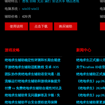
辅助特点：
透视 自瞄 无后 漏打 雷达共享 物品透视
辅
枪
电脑系统：
win10 win11
电
辅助价格：
420/月
辅
使用说明
点击下载
购买辅助
游戏攻略
新闻中心
绝地求生辅助稳定性评测和长期合规使
绝地求生正式服12月
用工具推荐
手游绝地求生辅助适配教程 安卓 /iOS
小时公告
关于Krafton I
合规使用方法
团队协作类绝地求生辅助语音沟通 / 战
问题通知
绝地求生辅助正式服2
术配合工具
流畅运行绝地求生辅助和游戏体验提升
（星期三）10点维
《绝地求生》pgc2
工具推荐
付费 vs 免费绝地求生辅助合规性对比及
总
《绝地求生》2024
选择建议
绝地求生辅助常见问题解答及卡顿 / 失
览
《绝地求生》pgc2
效 / 适配解决方案
绝地求生辅助平台安全授权使用保障
伍介绍
绝地求生辅助要更