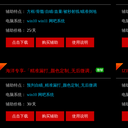
2025/9/18号稳定推荐使用：空白，教皇，
辅助特点：
方框/骨髓/自瞄/血量/被秒射线/瞄准倒地
辅
屠戳（强烈推荐使用:教皇，屠戳) 国外私
人定制内部月卡：RE,DM（稳定不封号）
电脑系统：
win10 win11 网吧系统
电
2025/9/18号稳定推荐使用：空白，教皇，
辅助价格：
25/天
辅
屠戳（强烈推荐使用:空白) 国外私人定制
内部月卡：RE,DM（稳定不封号）
点击下载
购买辅助
使用说明
[2025-09-11 21:05:37]
海洋专享-「精准漏打_颜色定制_无后微调」
I
辅助特点：
预判自瞄_精准漏打_颜色定制_无后微调
辅
电脑系统：
win10 网吧系统
电
辅助价格：
30/天
辅
点击下载
购买辅助
使用说明