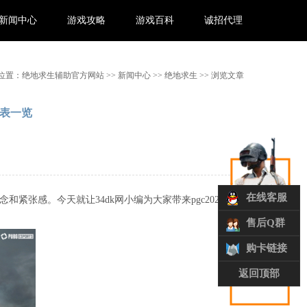
新闻中心
游戏攻略
游戏百科
诚招代理
位置：
绝地求生辅助官方网站
>>
新闻中心
>>
绝地求生
>> 浏览文章
间表一览
在线客服
紧张感。今天就让34dk网小编为大家带来pgc2024
售后Q群
购卡链接
返回顶部