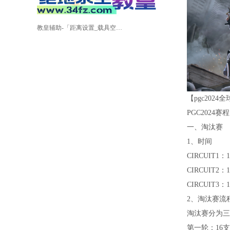
教皇辅助-「距离设置_载具空投_范围自瞄」
【pgc202
PGC2024赛程
一、淘汰赛
1、时间
CIRCUIT1：
CIRCUIT2：
CIRCUIT3：
2、淘汰赛流
淘汰赛分为三
第一轮：16