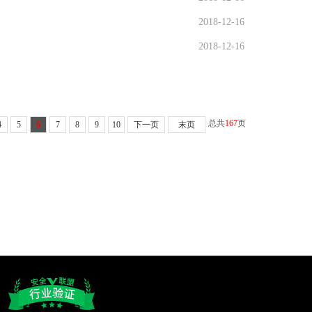
2018-12-16
2018-12-16
总共
167
页
4
5
6
7
8
9
10
下一页
末页