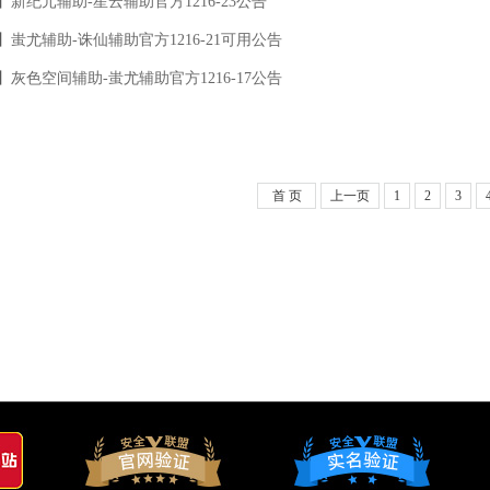
】
新纪元辅助-星云辅助官方1216-23公告
】
蚩尤辅助-诛仙辅助官方1216-21可用公告
】
灰色空间辅助-蚩尤辅助官方1216-17公告
首 页
上一页
1
2
3