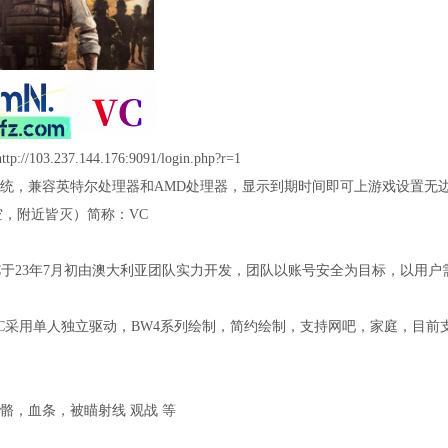
//103.237.144.176:9091/login.php?r=1
统，兼容英特尔处理器和AMD处理器，显示到期时间即可上游戏设置无
真空，附近皆灭）简称：VC
VC于23年7月初由澳大利亚团队实力开发，团队以账号安全为目标，以用
C采用单人独立驱动，BW4系列绘制，简约绘制，支持网吧，家庭，目前支
骼，血条，被瞄射线 观战 等