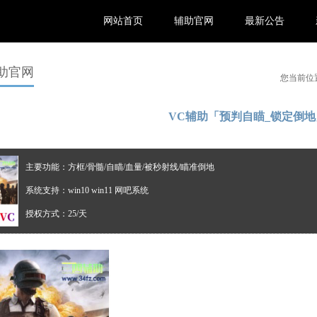
网站首页
辅助官网
最新公告
助官网
您当前位
VC辅助「预判自瞄_锁定倒地
主要功能：方框/骨髓/自瞄/血量/被秒射线/瞄准倒地
系统支持：win10 win11 网吧系统
授权方式：25/天