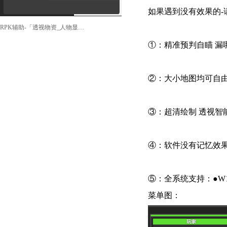
如果遇到没有效果的-
RPK辅助-「透视物资_人物显示_精准梓喵」
①：精准预判自瞄 漏
②：大小地图均可自
③：超清绘制 透视智
④：软件没有记忆效果
⑤：全系统支持：●W1
菜单图：