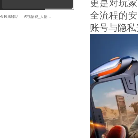
更是对玩家
全流程的安
彩虹辅助-「精准梓喵_透视物资_后座压制」
账号与隐私