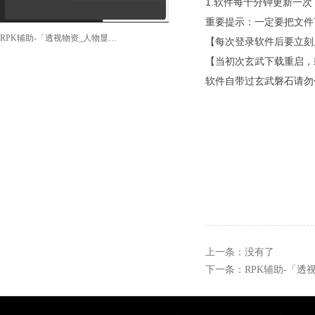
1.软件每十分钟更新一
重要提示：一定要把文件
RPK辅助-「透视物资_人物显示_精准梓喵」
【每次登录软件后要立刻
【当初次玄武下载重启，
软件自带过玄武磐石请勿
上一条：没有了
下一条：
RPK辅助-「透