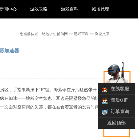
新闻中心
游戏攻略
游戏百科
诚招代理
您当前位置：
绝地求生辅助网
>>
游戏百科
>> 浏览文章
形加速器
在线客服
房区，手指果断按下“F”键。降落伞在身后猛然张开，
疯狂加速——地板空空如也！耳边是隔壁楼急促的脚步
售后Q群
一次面对空房间的失落，都在蚕食着宝贵的发育时间。
订单查询
返回顶部