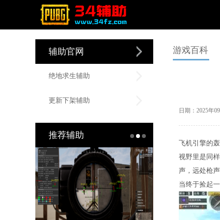
游戏百科
辅助官网
绝地求生辅助
更新下架辅助
日期：2025年
推荐辅助
飞机引擎的轰
视野里是同样
声，远处枪声
当终于捡起一