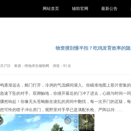
网站首页
辅助官网
最新公告
物资搜刮慢半拍？吃鸡发育效率的隐
09月27日 来源：绝地求生辅助网 浏览：
93 次
鸣逐渐远去，舱门打开，冷冽的气流瞬间灌入。你瞄准地图上那片密集的
急速下坠的对手。双脚触地，你撞开最近的门冲了进去，心跳与时间一同
骤然响起！你像无头苍蝇般在凌乱的房间中翻找，每一次开门的迟疑，每
把可怜的喷子冲出房门，视野里对手早已是满配长枪、严阵以待……