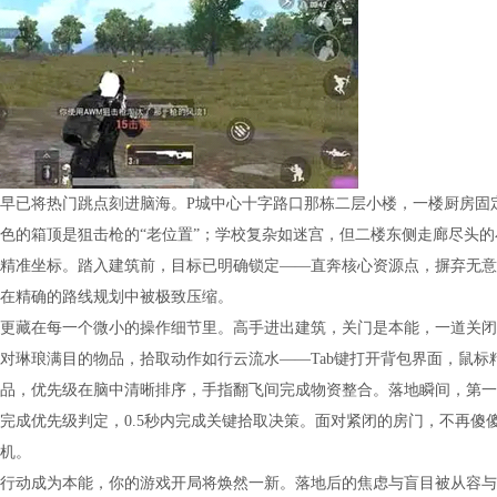
早已将热门跳点刻进脑海。P城中心十字路口那栋二层小楼，一楼厨房固
色的箱顶是狙击枪的“老位置”；学校复杂如迷宫，但二楼东侧走廊尽头
精准坐标。踏入建筑前，目标已明确锁定——直奔核心资源点，摒弃无意
在精确的路线规划中被极致压缩。
更藏在每一个微小的操作细节里。高手进出建筑，关门是本能，一道关闭
对琳琅满目的物品，拾取动作如行云流水——Tab键打开背包界面，鼠
品，优先级在脑中清晰排序，手指翻飞间完成物资整合。落地瞬间，第一
完成优先级判定，0.5秒内完成关键拾取决策。面对紧闭的房门，不再傻
机。
行动成为本能，你的游戏开局将焕然一新。落地后的焦虑与盲目被从容与