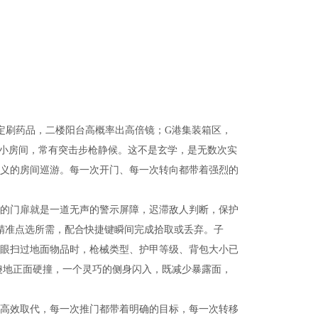
定刷药品，二楼阳台高概率出高倍镜；G港集装箱区，
的小房间，常有突击步枪静候。这不是玄学，是无数次实
义的房间巡游。每一次开门、每一次转向都带着强烈的
的门扉就是一道无声的警示屏障，迟滞敌人判断，保护
标精准点选所需，配合快捷键瞬间完成拾取或丢弃。子
眼扫过地面物品时，枪械类型、护甲等级、背包大小已
傻地正面硬撞，一个灵巧的侧身闪入，既减少暴露面，
高效取代，每一次推门都带着明确的目标，每一次转移