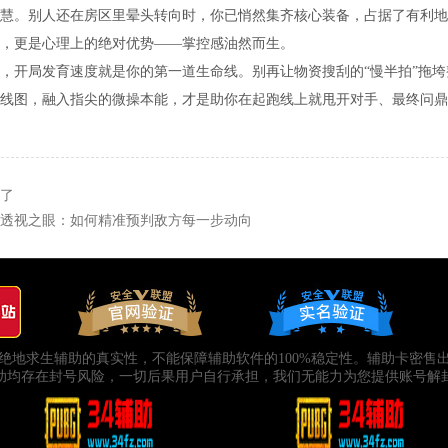
慧。别人还在房区里晕头转向时，你已悄然集齐核心装备，占据了有利地
，更是心理上的绝对优势——掌控感油然而生。
，开局发育速度就是你的第一道生命线。别再让物资搜刮的“慢半拍”拖
线图，融入指尖的微操本能，才是助你在起跑线上就甩开对手、最终问鼎
了
透视之眼：如何精准预判敌方每一步动向
绝地求生辅助的真实性，不能保障辅助软件的100%稳定性。辅助卡密售
助均存在封号风险，一切后果用户自行承担，我们无能力为您提供账号解